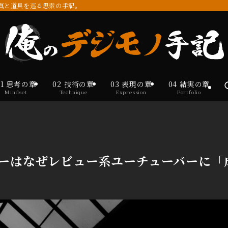
写真と道具を巡る思索の手記。
01 思考の章
02 技術の章
03 表現の章
04 結実の章
Mindset
Technique
Expression
Portfolio
ーはなぜレビュー系ユーチューバーに「