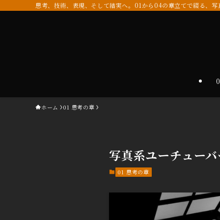
思考、技術、表現、そして結実へ。01から04の章立てで綴る、
ホーム
01 思考の章
写真系ユーチューバ
01 思考の章