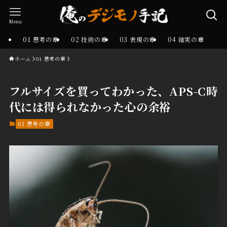
Menu
01 思考の章
02 技術の章
03 表現の章
04 結実の章
ホーム
01 思考の章
フルサイズを買ってわかった、APS-C時
代には得られなかった心の余裕
01 思考の章