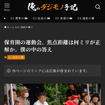
Menu
01 思考の章
02 技術の章
03 表現の章
04 結実の章
ホーム
02 技術の章
保育園の運動会。焦点距離は何ミリが正
解か。僕の中の答え
02 技術の章
当ページのリンクには広告が含まれています。