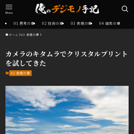
Menu
01 思考の章
02 技術の章
03 表現の章
04 結実の章
ホーム
03 表現の章
カメラのキタムラでクリスタルプリント
を試してきた
03 表現の章