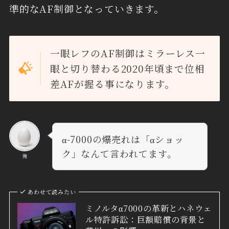
準的なAF制御となっていきます。
一眼レフのAF制御はミラーレス一
眼と切り替わる2020年頃まで位相
差AFが握る事になります。
α-7000の爆売れは「αショッ
ク」なんて言われてます。
俺
あわせて読みたい
ミノルタα7000の革新とハネウェ
ル特許訴訟：巨額賠償の背景と