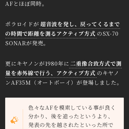
AFとほぼ同時。
ポラロイドが
超音波を発し、戻ってくるまで
の時間で距離を測るアクティブ方式
のSX-70
SONARが発売。
更にキヤノンが1980年に
二重像合致方式で測
量を赤外線で行う、アクティブ方式
のキヤノ
ンAF35M（オートボーイ）が登場しました。
色々なAFを模索している事が良く
分かり、後を追ったというより、
発表の先を越されたといった所で